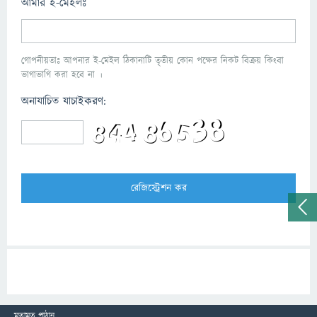
আমার ই-মেইলঃ
গোপনীয়তাঃ আপনার ই-মেইল ঠিকানাটি তৃতীয় কোন পক্ষের নিকট বিক্রয় কিংবা
ভাগাভাগি করা হবে না ।
অনাযাচিত যাচাইকরণ:
মতামত পাঠান