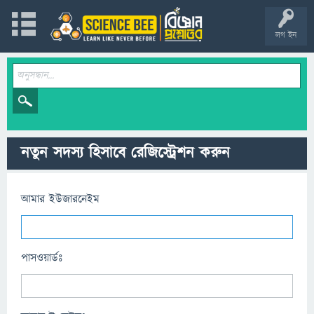
লগ ইন
নতুন সদস্য হিসাবে রেজিস্ট্রেশন করুন
আমার ইউজারনেইম
পাসওয়ার্ডঃ