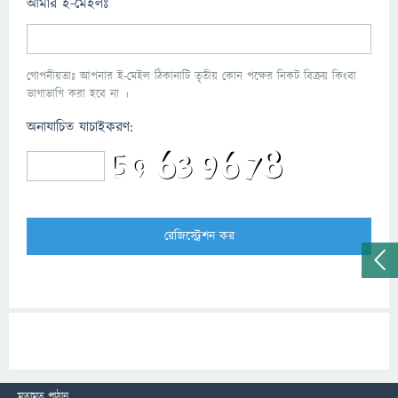
আমার ই-মেইলঃ
গোপনীয়তাঃ আপনার ই-মেইল ঠিকানাটি তৃতীয় কোন পক্ষের নিকট বিক্রয় কিংবা
ভাগাভাগি করা হবে না ।
অনাযাচিত যাচাইকরণ:
মতামত পাঠান