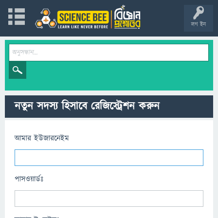
লগ ইন
নতুন সদস্য হিসাবে রেজিস্ট্রেশন করুন
আমার ইউজারনেইম
পাসওয়ার্ডঃ