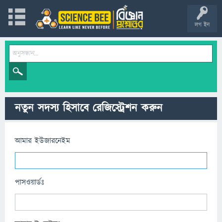
লগ ইন
নতুন সদস্য হিসাবে রেজিস্ট্রেশন করুন
আমার ইউজারনেইম
পাসওয়ার্ডঃ