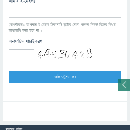
আমার ই-মেইলঃ
গোপনীয়তাঃ আপনার ই-মেইল ঠিকানাটি তৃতীয় কোন পক্ষের নিকট বিক্রয় কিংবা
ভাগাভাগি করা হবে না ।
অনাযাচিত যাচাইকরণ:
মতামত পাঠান