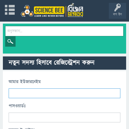
লগ ইন
নতুন সদস্য হিসাবে রেজিস্ট্রেশন করুন
আমার ইউজারনেইম
পাসওয়ার্ডঃ