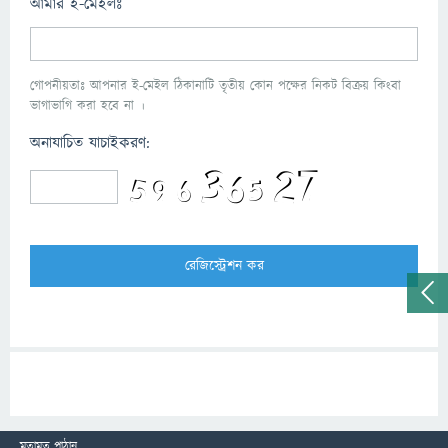
আমার ই-মেইলঃ
গোপনীয়তাঃ আপনার ই-মেইল ঠিকানাটি তৃতীয় কোন পক্ষের নিকট বিক্রয় কিংবা
ভাগাভাগি করা হবে না ।
অনাযাচিত যাচাইকরণ:
মতামত পাঠান