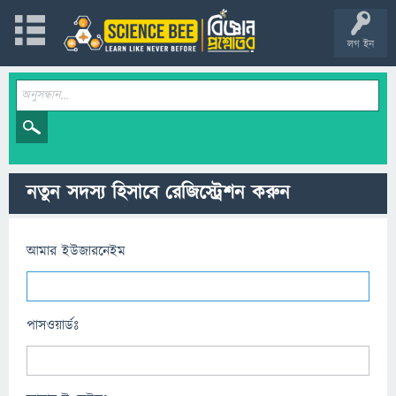
লগ ইন
নতুন সদস্য হিসাবে রেজিস্ট্রেশন করুন
আমার ইউজারনেইম
পাসওয়ার্ডঃ