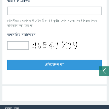
আমার ই-মেইলঃ
গোপনীয়তাঃ আপনার ই-মেইল ঠিকানাটি তৃতীয় কোন পক্ষের নিকট বিক্রয় কিংবা
ভাগাভাগি করা হবে না ।
অনাযাচিত যাচাইকরণ:
মতামত পাঠান