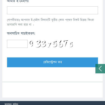
আমার ই-মেইলঃ
গোপনীয়তাঃ আপনার ই-মেইল ঠিকানাটি তৃতীয় কোন পক্ষের নিকট বিক্রয় কিংবা
ভাগাভাগি করা হবে না ।
অনাযাচিত যাচাইকরণ:
মতামত পাঠান