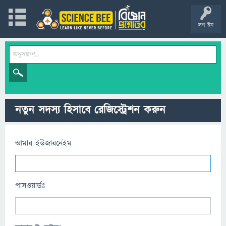
লগ ইন
নতুন সদস্য হিসাবে রেজিস্ট্রেশন করুন
আমার ইউজারনেইম
পাসওয়ার্ডঃ