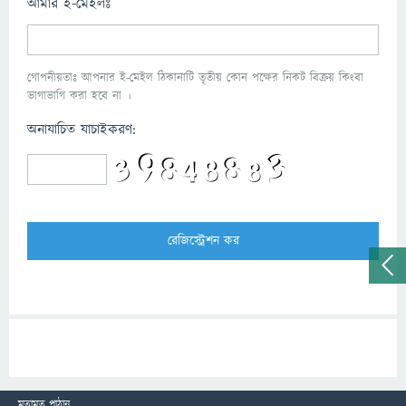
আমার ই-মেইলঃ
গোপনীয়তাঃ আপনার ই-মেইল ঠিকানাটি তৃতীয় কোন পক্ষের নিকট বিক্রয় কিংবা
ভাগাভাগি করা হবে না ।
অনাযাচিত যাচাইকরণ:
মতামত পাঠান