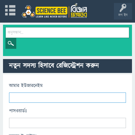
লগ ইন
নতুন সদস্য হিসাবে রেজিস্ট্রেশন করুন
আমার ইউজারনেইম
পাসওয়ার্ডঃ