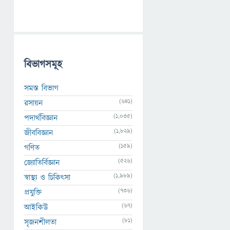
বিভাগসমূহ
সমস্ত বিভাগ
(641)
রসায়ন
(1,035)
পদার্থবিজ্ঞান
(1,829)
জীববিজ্ঞান
(159)
গণিত
(526)
জ্যোতির্বিজ্ঞান
(1,989)
স্বাস্থ্য ও চিকিৎসা
(736)
প্রযুক্তি
(67)
আইকিউ
(81)
সৃজনশীলতা