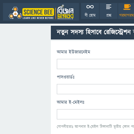
বী হোম
প্রশ্ন
গরমাগরম
নতুন সদস্য হিসাবে রেজিস্ট্রেশন
আমার ইউজারনেইম
পাসওয়ার্ডঃ
আমার ই-মেইলঃ
গোপনীয়তাঃ আপনার ই-মেইল ঠিকানাটি তৃতীয় কোন পক্ষ