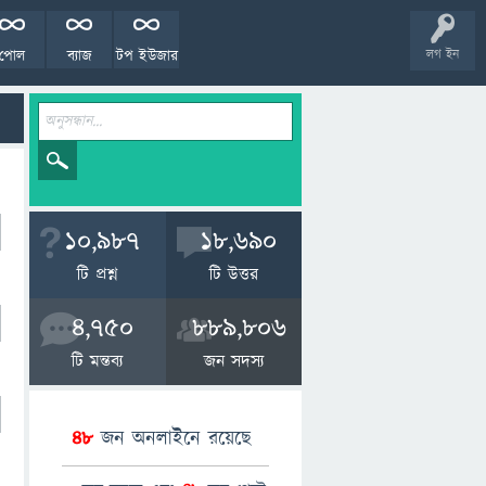
পোল
ব্যাজ
টপ ইউজার
লগ ইন
10,987
18,690
টি প্রশ্ন
টি উত্তর
4,750
889,806
টি মন্তব্য
জন সদস্য
48
জন অনলাইনে রয়েছে