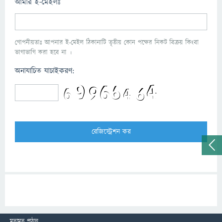
আমার ই-মেইলঃ
গোপনীয়তাঃ আপনার ই-মেইল ঠিকানাটি তৃতীয় কোন পক্ষের নিকট বিক্রয় কিংবা
ভাগাভাগি করা হবে না ।
অনাযাচিত যাচাইকরণ:
মতামত পাঠান