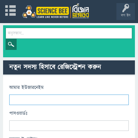
লগ ইন
নতুন সদস্য হিসাবে রেজিস্ট্রেশন করুন
আমার ইউজারনেইম
পাসওয়ার্ডঃ