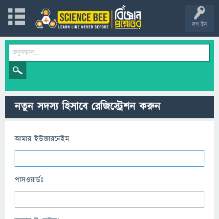
লগ ইন
নতুন সদস্য হিসাবে রেজিস্ট্রেশন করুন
আমার ইউজারনেইম
পাসওয়ার্ডঃ