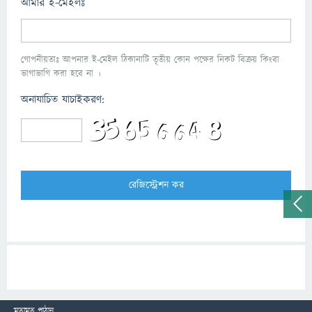
আমার ই-মেইলঃ
গোপনীয়তাঃ আপনার ই-মেইল ঠিকানাটি তৃতীয় কোন পক্ষের নিকট বিক্রয় কিংবা
ভাগাভাগি করা হবে না ।
অনাযাচিত যাচাইকরণ:
মতামত পাঠান