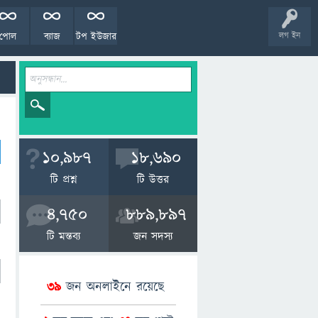
পোল
ব্যাজ
টপ ইউজার
লগ ইন
10,987
18,690
টি প্রশ্ন
টি উত্তর
4,750
889,897
টি মন্তব্য
জন সদস্য
39
জন অনলাইনে রয়েছে