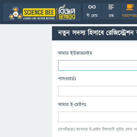
বী হোম
প্রশ্ন
গরমাগরম
নতুন সদস্য হিসাবে রেজিস্ট্রেশন
আমার ইউজারনেইম
পাসওয়ার্ডঃ
আমার ই-মেইলঃ
গোপনীয়তাঃ আপনার ই-মেইল ঠিকানাটি তৃতীয় কোন পক্ষ