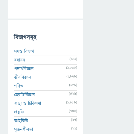
বিভাগসমূহ
সমস্ত বিভাগ
(641)
রসায়ন
(1,035)
পদার্থবিজ্ঞান
(1,829)
জীববিজ্ঞান
(159)
গণিত
(526)
জ্যোতির্বিজ্ঞান
(1,989)
স্বাস্থ্য ও চিকিৎসা
(736)
প্রযুক্তি
(67)
আইকিউ
(81)
সৃজনশীলতা