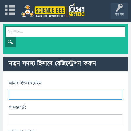
লগ ইন
নতুন সদস্য হিসাবে রেজিস্ট্রেশন করুন
আমার ইউজারনেইম
পাসওয়ার্ডঃ