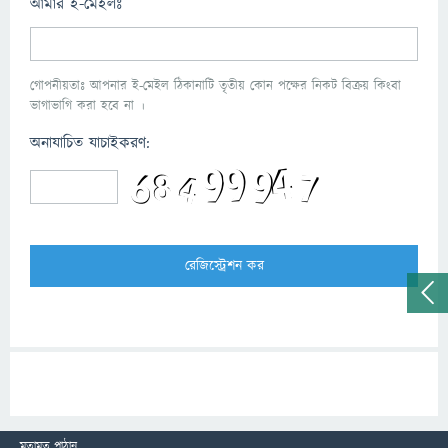
আমার ই-মেইলঃ
গোপনীয়তাঃ আপনার ই-মেইল ঠিকানাটি তৃতীয় কোন পক্ষের নিকট বিক্রয় কিংবা
ভাগাভাগি করা হবে না ।
অনাযাচিত যাচাইকরণ:
মতামত পাঠান