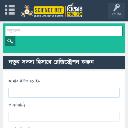
লগ ইন
নতুন সদস্য হিসাবে রেজিস্ট্রেশন করুন
আমার ইউজারনেইম
পাসওয়ার্ডঃ