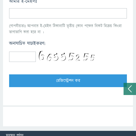
আমার ই-মেইলঃ
গোপনীয়তাঃ আপনার ই-মেইল ঠিকানাটি তৃতীয় কোন পক্ষের নিকট বিক্রয় কিংবা
ভাগাভাগি করা হবে না ।
অনাযাচিত যাচাইকরণ:
মতামত পাঠান