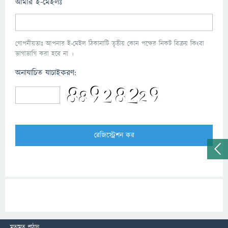
আমার ই-মেইলঃ
গোপনীয়তাঃ আপনার ই-মেইল ঠিকানাটি তৃতীয় কোন পক্ষের নিকট বিক্রয় কিংবা
ভাগাভাগি করা হবে না ।
অনাযাচিত যাচাইকরণ:
মতামত পাঠান