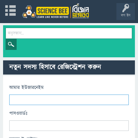
লগ ইন
নতুন সদস্য হিসাবে রেজিস্ট্রেশন করুন
আমার ইউজারনেইম
পাসওয়ার্ডঃ