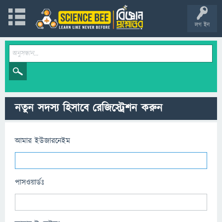
লগ ইন
নতুন সদস্য হিসাবে রেজিস্ট্রেশন করুন
আমার ইউজারনেইম
পাসওয়ার্ডঃ