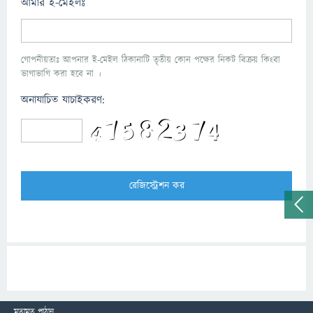
আমার ই-মেইলঃ
গোপনীয়তাঃ আপনার ই-মেইল ঠিকানাটি তৃতীয় কোন পক্ষের নিকট বিক্রয় কিংবা
ভাগাভাগি করা হবে না ।
অনাযাচিত যাচাইকরণ:
মতামত পাঠান