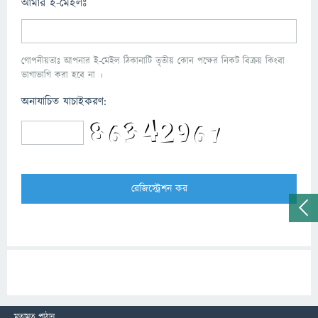
আমার ই-মেইলঃ
গোপনীয়তাঃ আপনার ই-মেইল ঠিকানাটি তৃতীয় কোন পক্ষের নিকট বিক্রয় কিংবা
ভাগাভাগি করা হবে না ।
অনাযাচিত যাচাইকরণ:
মতামত পাঠান