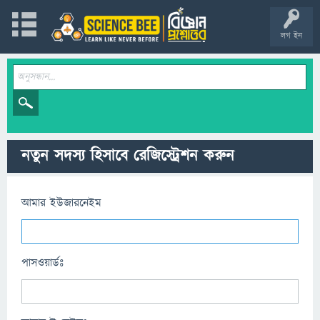
লগ ইন
নতুন সদস্য হিসাবে রেজিস্ট্রেশন করুন
আমার ইউজারনেইম
পাসওয়ার্ডঃ