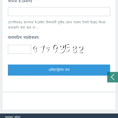
আমার ই-মেইলঃ
গোপনীয়তাঃ আপনার ই-মেইল ঠিকানাটি তৃতীয় কোন পক্ষের নিকট বিক্রয় কিংবা
ভাগাভাগি করা হবে না ।
অনাযাচিত যাচাইকরণ:
মতামত পাঠান