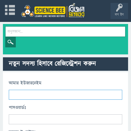
লগ ইন
নতুন সদস্য হিসাবে রেজিস্ট্রেশন করুন
আমার ইউজারনেইম
পাসওয়ার্ডঃ