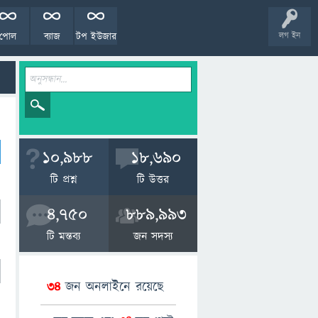
পোল
ব্যাজ
টপ ইউজার
লগ ইন
10,988
18,690
টি প্রশ্ন
টি উত্তর
4,750
889,993
টি মন্তব্য
জন সদস্য
34
জন অনলাইনে রয়েছে