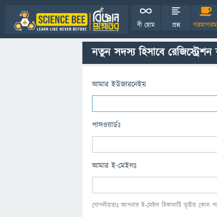
বী হোম
প্রশ্ন
গরমাগরম
নতুন সদস্য হিসাবে রেজিস্ট্রেশন
আমার ইউজারনেইম
পাসওয়ার্ডঃ
আমার ই-মেইলঃ
গোপনীয়তাঃ আপনার ই-মেইল ঠিকানাটি তৃতীয় কোন পক্ষ