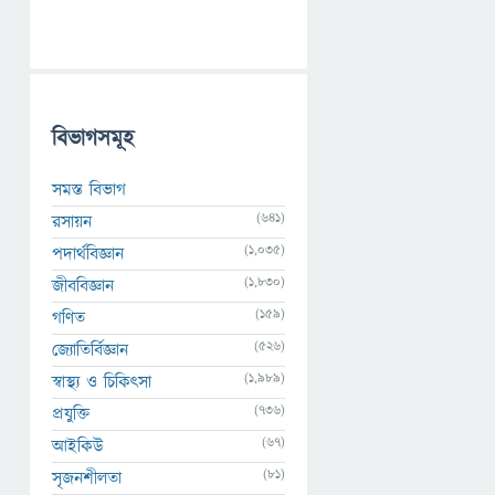
বিভাগসমূহ
সমস্ত বিভাগ
(641)
রসায়ন
(1,035)
পদার্থবিজ্ঞান
(1,830)
জীববিজ্ঞান
(159)
গণিত
(526)
জ্যোতির্বিজ্ঞান
(1,989)
স্বাস্থ্য ও চিকিৎসা
(736)
প্রযুক্তি
(67)
আইকিউ
(81)
সৃজনশীলতা