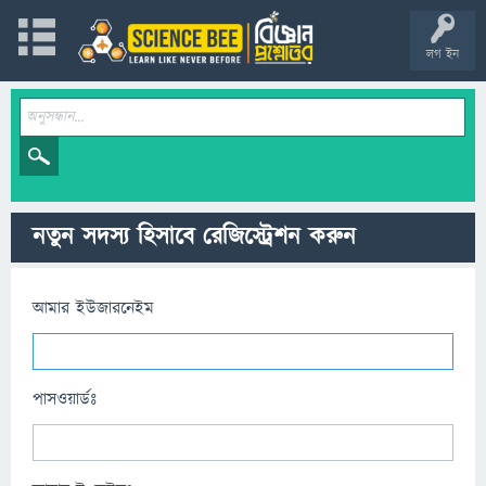
লগ ইন
নতুন সদস্য হিসাবে রেজিস্ট্রেশন করুন
আমার ইউজারনেইম
পাসওয়ার্ডঃ