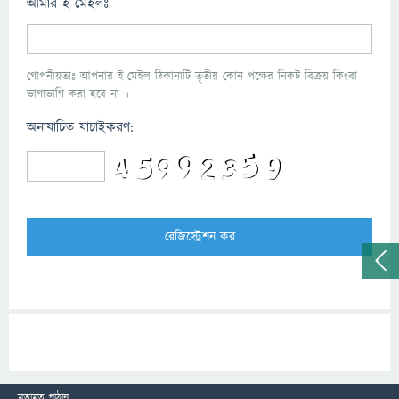
আমার ই-মেইলঃ
গোপনীয়তাঃ আপনার ই-মেইল ঠিকানাটি তৃতীয় কোন পক্ষের নিকট বিক্রয় কিংবা
ভাগাভাগি করা হবে না ।
অনাযাচিত যাচাইকরণ:
মতামত পাঠান