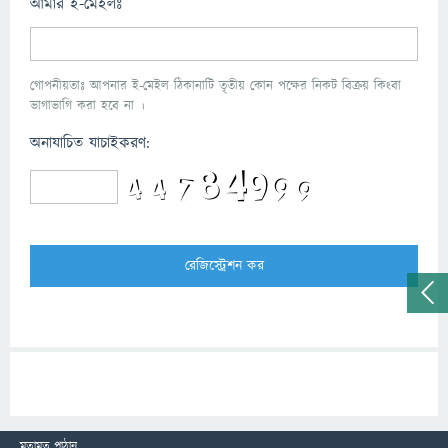
আমার ই-মেইলঃ
গোপনীয়তাঃ আপনার ই-মেইল ঠিকানাটি তৃতীয় কোন পক্ষের নিকট বিক্রয় কিংবা
ভাগাভাগি করা হবে না ।
অনাযাচিত যাচাইকরণ:
মতামত পাঠান