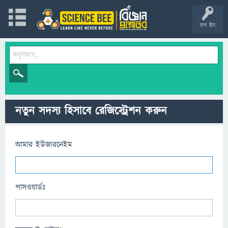
লগ ইন
নতুন সদস্য হিসাবে রেজিস্ট্রেশন করুন
আমার ইউজারনেইম
পাসওয়ার্ডঃ