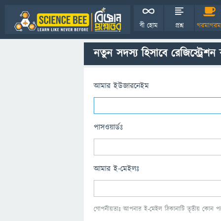
বী হোম
প্রশ্ন
গরমাগরম
নতুন সদস্য হিসাবে রেজিস্ট্রেশন
আমার ইউজারনেইম
পাসওয়ার্ডঃ
আমার ই-মেইলঃ
গোপনীয়তাঃ আপনার ই-মেইল ঠিকানাটি তৃতীয় কোন পক্ষ