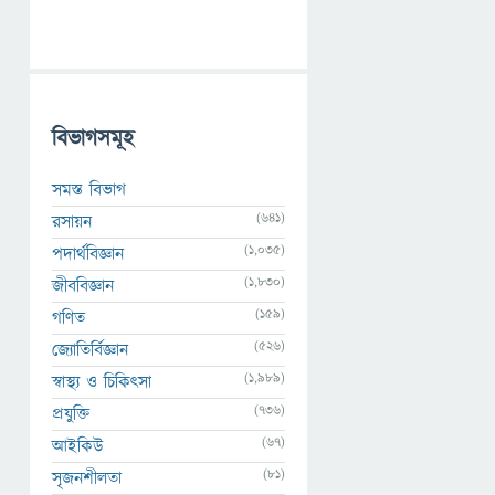
বিভাগসমূহ
সমস্ত বিভাগ
(641)
রসায়ন
(1,035)
পদার্থবিজ্ঞান
(1,830)
জীববিজ্ঞান
(159)
গণিত
(526)
জ্যোতির্বিজ্ঞান
(1,989)
স্বাস্থ্য ও চিকিৎসা
(736)
প্রযুক্তি
(67)
আইকিউ
(81)
সৃজনশীলতা