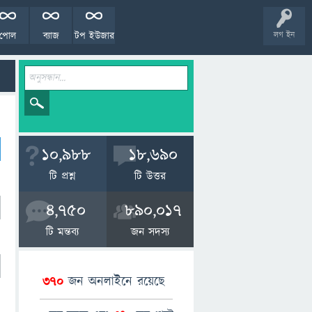
পোল
ব্যাজ
টপ ইউজার
লগ ইন
10,988
18,690
টি প্রশ্ন
টি উত্তর
4,750
890,017
টি মন্তব্য
জন সদস্য
370
জন অনলাইনে রয়েছে