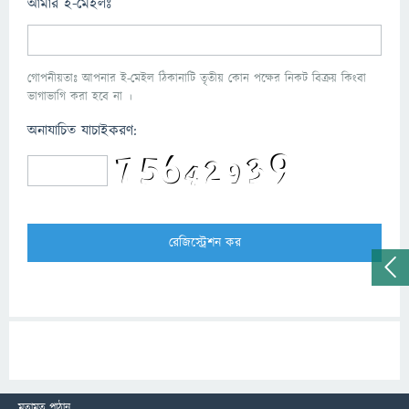
আমার ই-মেইলঃ
গোপনীয়তাঃ আপনার ই-মেইল ঠিকানাটি তৃতীয় কোন পক্ষের নিকট বিক্রয় কিংবা
ভাগাভাগি করা হবে না ।
অনাযাচিত যাচাইকরণ:
মতামত পাঠান