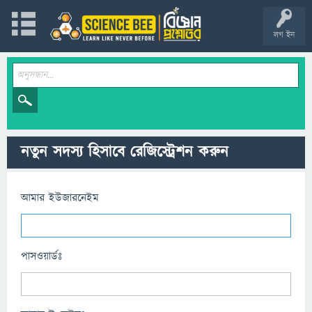
লগ ইন
নতুন সদস্য হিসাবে রেজিস্ট্রেশন করুন
আমার ইউজারনেইম
পাসওয়ার্ডঃ