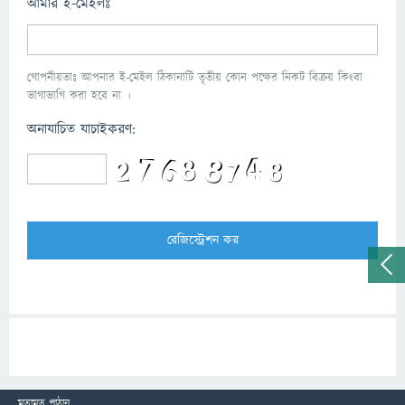
আমার ই-মেইলঃ
গোপনীয়তাঃ আপনার ই-মেইল ঠিকানাটি তৃতীয় কোন পক্ষের নিকট বিক্রয় কিংবা
ভাগাভাগি করা হবে না ।
অনাযাচিত যাচাইকরণ:
মতামত পাঠান