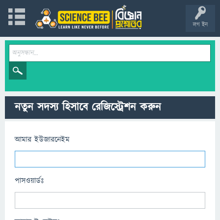
লগ ইন
নতুন সদস্য হিসাবে রেজিস্ট্রেশন করুন
আমার ইউজারনেইম
পাসওয়ার্ডঃ