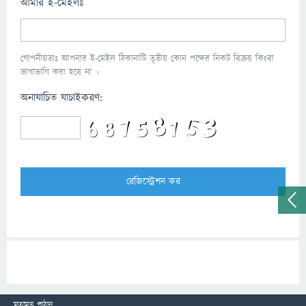
আমার ই-মেইলঃ
গোপনীয়তাঃ আপনার ই-মেইল ঠিকানাটি তৃতীয় কোন পক্ষের নিকট বিক্রয় কিংবা
ভাগাভাগি করা হবে না ।
অনাযাচিত যাচাইকরণ:
মতামত পাঠান