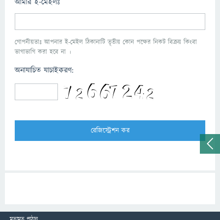
আমার ই-মেইলঃ
গোপনীয়তাঃ আপনার ই-মেইল ঠিকানাটি তৃতীয় কোন পক্ষের নিকট বিক্রয় কিংবা
ভাগাভাগি করা হবে না ।
অনাযাচিত যাচাইকরণ:
মতামত পাঠান