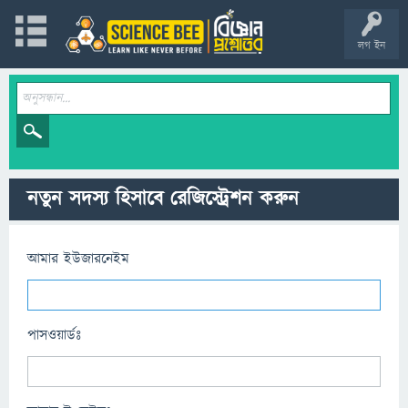
লগ ইন
নতুন সদস্য হিসাবে রেজিস্ট্রেশন করুন
আমার ইউজারনেইম
পাসওয়ার্ডঃ