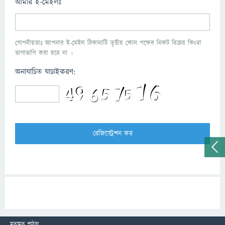
আমার ই-মেইলঃ
গোপনীয়তাঃ আপনার ই-মেইল ঠিকানাটি তৃতীয় কোন পক্ষের নিকট বিক্রয় কিংবা
ভাগাভাগি করা হবে না ।
অনাযাচিত যাচাইকরণ:
মতামত পাঠান