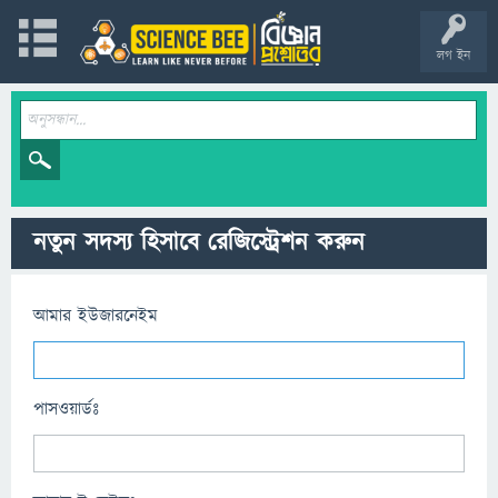
লগ ইন
নতুন সদস্য হিসাবে রেজিস্ট্রেশন করুন
আমার ইউজারনেইম
পাসওয়ার্ডঃ