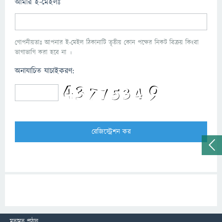
আমার ই-মেইলঃ
গোপনীয়তাঃ আপনার ই-মেইল ঠিকানাটি তৃতীয় কোন পক্ষের নিকট বিক্রয় কিংবা
ভাগাভাগি করা হবে না ।
অনাযাচিত যাচাইকরণ:
মতামত পাঠান