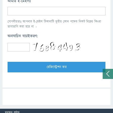
আমার ই-মেইলঃ
গোপনীয়তাঃ আপনার ই-মেইল ঠিকানাটি তৃতীয় কোন পক্ষের নিকট বিক্রয় কিংবা
ভাগাভাগি করা হবে না ।
অনাযাচিত যাচাইকরণ:
মতামত পাঠান