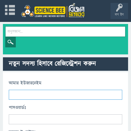
লগ ইন
নতুন সদস্য হিসাবে রেজিস্ট্রেশন করুন
আমার ইউজারনেইম
পাসওয়ার্ডঃ