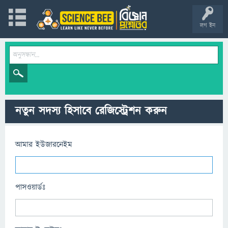
লগ ইন
নতুন সদস্য হিসাবে রেজিস্ট্রেশন করুন
আমার ইউজারনেইম
পাসওয়ার্ডঃ