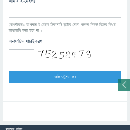
আমার ই-মেইলঃ
গোপনীয়তাঃ আপনার ই-মেইল ঠিকানাটি তৃতীয় কোন পক্ষের নিকট বিক্রয় কিংবা
ভাগাভাগি করা হবে না ।
অনাযাচিত যাচাইকরণ:
মতামত পাঠান