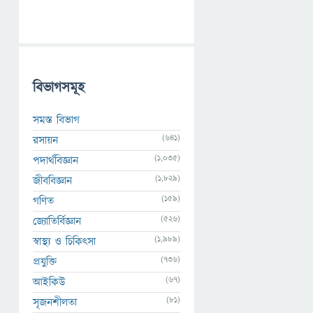
বিভাগসমূহ
সমস্ত বিভাগ
(641)
রসায়ন
(1,035)
পদার্থবিজ্ঞান
(1,829)
জীববিজ্ঞান
(159)
গণিত
(526)
জ্যোতির্বিজ্ঞান
(1,989)
স্বাস্থ্য ও চিকিৎসা
(736)
প্রযুক্তি
(67)
আইকিউ
(81)
সৃজনশীলতা