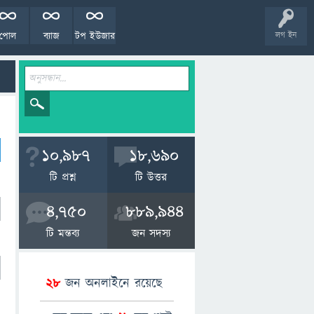
পোল
ব্যাজ
টপ ইউজার
লগ ইন
10,987
18,690
টি প্রশ্ন
টি উত্তর
4,750
889,944
টি মন্তব্য
জন সদস্য
28
জন অনলাইনে রয়েছে