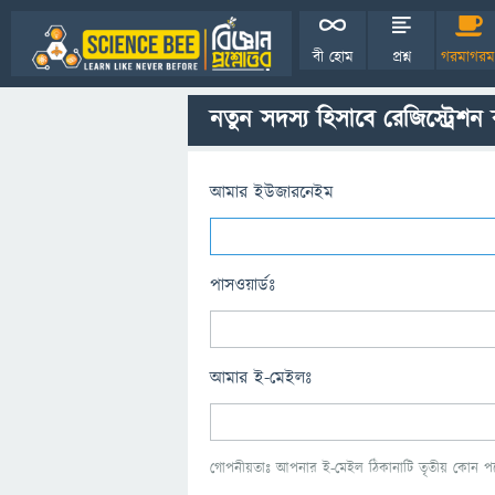
বী হোম
প্রশ্ন
গরমাগরম
নতুন সদস্য হিসাবে রেজিস্ট্রেশন
আমার ইউজারনেইম
পাসওয়ার্ডঃ
আমার ই-মেইলঃ
গোপনীয়তাঃ আপনার ই-মেইল ঠিকানাটি তৃতীয় কোন পক্ষ