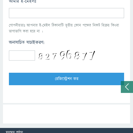
আমার ই-মেইলঃ
গোপনীয়তাঃ আপনার ই-মেইল ঠিকানাটি তৃতীয় কোন পক্ষের নিকট বিক্রয় কিংবা
ভাগাভাগি করা হবে না ।
অনাযাচিত যাচাইকরণ:
মতামত পাঠান