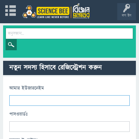
লগ ইন
নতুন সদস্য হিসাবে রেজিস্ট্রেশন করুন
আমার ইউজারনেইম
পাসওয়ার্ডঃ