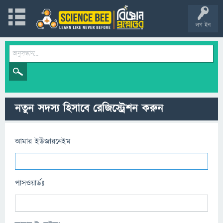
লগ ইন
নতুন সদস্য হিসাবে রেজিস্ট্রেশন করুন
আমার ইউজারনেইম
পাসওয়ার্ডঃ