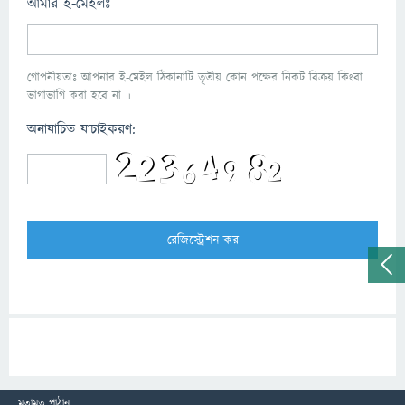
আমার ই-মেইলঃ
গোপনীয়তাঃ আপনার ই-মেইল ঠিকানাটি তৃতীয় কোন পক্ষের নিকট বিক্রয় কিংবা
ভাগাভাগি করা হবে না ।
অনাযাচিত যাচাইকরণ:
মতামত পাঠান