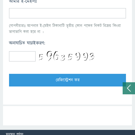
আমার ই-মেইলঃ
গোপনীয়তাঃ আপনার ই-মেইল ঠিকানাটি তৃতীয় কোন পক্ষের নিকট বিক্রয় কিংবা
ভাগাভাগি করা হবে না ।
অনাযাচিত যাচাইকরণ:
মতামত পাঠান