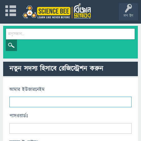
লগ ইন
নতুন সদস্য হিসাবে রেজিস্ট্রেশন করুন
আমার ইউজারনেইম
পাসওয়ার্ডঃ