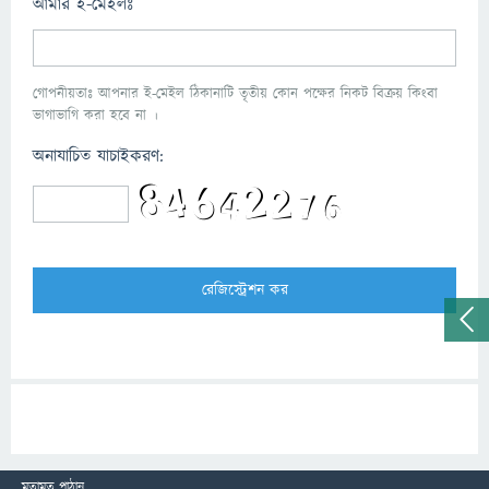
আমার ই-মেইলঃ
গোপনীয়তাঃ আপনার ই-মেইল ঠিকানাটি তৃতীয় কোন পক্ষের নিকট বিক্রয় কিংবা
ভাগাভাগি করা হবে না ।
অনাযাচিত যাচাইকরণ:
মতামত পাঠান