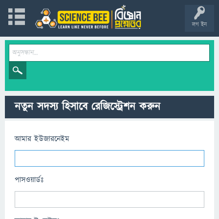
লগ ইন
নতুন সদস্য হিসাবে রেজিস্ট্রেশন করুন
আমার ইউজারনেইম
পাসওয়ার্ডঃ