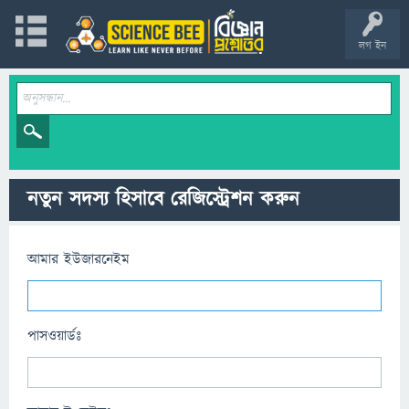
লগ ইন
নতুন সদস্য হিসাবে রেজিস্ট্রেশন করুন
আমার ইউজারনেইম
পাসওয়ার্ডঃ