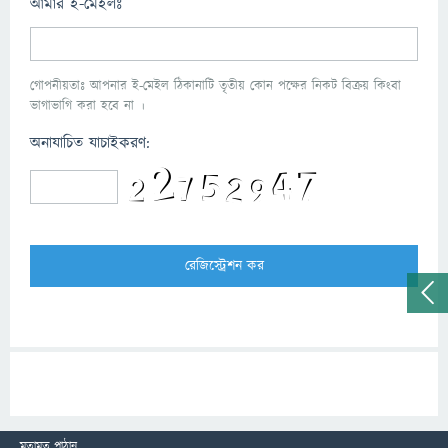
আমার ই-মেইলঃ
গোপনীয়তাঃ আপনার ই-মেইল ঠিকানাটি তৃতীয় কোন পক্ষের নিকট বিক্রয় কিংবা
ভাগাভাগি করা হবে না ।
অনাযাচিত যাচাইকরণ:
মতামত পাঠান