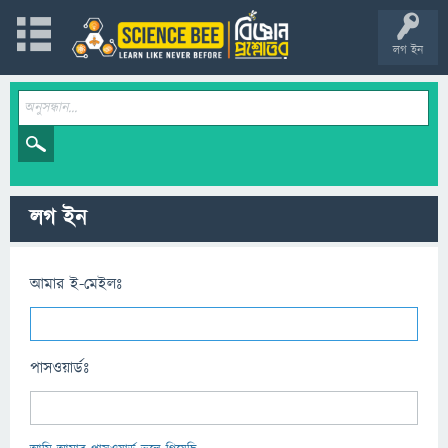
লগ ইন
লগ ইন
আমার ই-মেইলঃ
পাসওয়ার্ডঃ