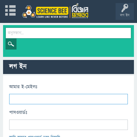
লগ ইন
লগ ইন
আমার ই-মেইলঃ
পাসওয়ার্ডঃ