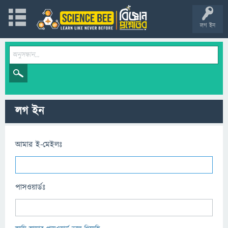
লগ ইন
লগ ইন
আমার ই-মেইলঃ
পাসওয়ার্ডঃ