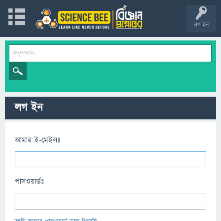
লগ ইন
লগ ইন
আমার ই-মেইলঃ
পাসওয়ার্ডঃ