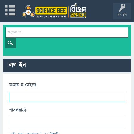
লগ ইন
লগ ইন
আমার ই-মেইলঃ
পাসওয়ার্ডঃ