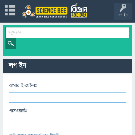
লগ ইন
লগ ইন
আমার ই-মেইলঃ
পাসওয়ার্ডঃ