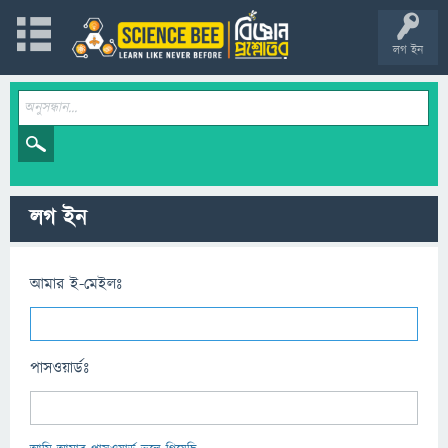
লগ ইন
লগ ইন
আমার ই-মেইলঃ
পাসওয়ার্ডঃ