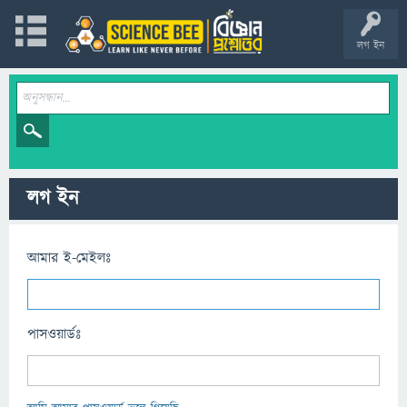
লগ ইন
লগ ইন
আমার ই-মেইলঃ
পাসওয়ার্ডঃ