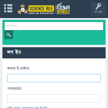
লগ ইন
লগ ইন
আমার ই-মেইলঃ
পাসওয়ার্ডঃ