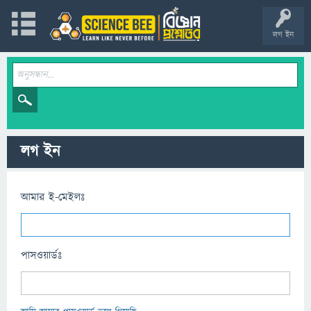
লগ ইন
লগ ইন
আমার ই-মেইলঃ
পাসওয়ার্ডঃ