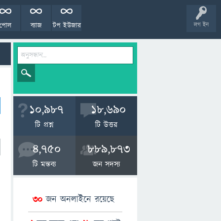
পোল
ব্যাজ
টপ ইউজার
লগ ইন
10,987
18,690
টি প্রশ্ন
টি উত্তর
4,750
889,873
টি মন্তব্য
জন সদস্য
30
জন অনলাইনে রয়েছে