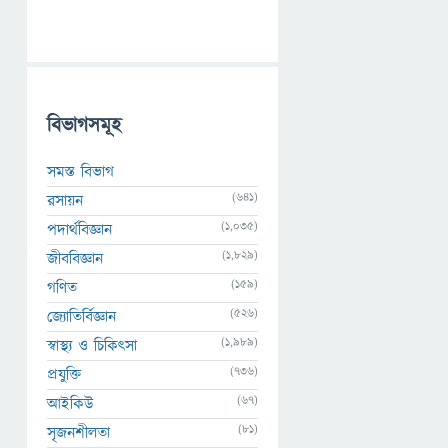
বিভাগসমূহ
সমস্ত বিভাগ
(641)
রসায়ন
(1,035)
পদার্থবিজ্ঞান
(1,829)
জীববিজ্ঞান
(159)
গণিত
(526)
জ্যোতির্বিজ্ঞান
(1,989)
স্বাস্থ্য ও চিকিৎসা
(736)
প্রযুক্তি
(67)
আইকিউ
(81)
সৃজনশীলতা