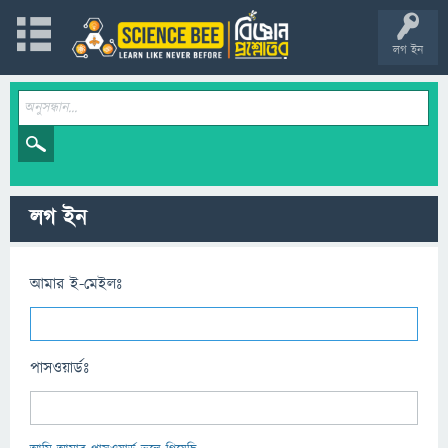
লগ ইন
লগ ইন
আমার ই-মেইলঃ
পাসওয়ার্ডঃ