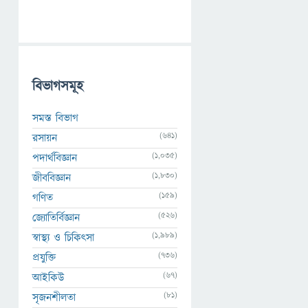
বিভাগসমূহ
সমস্ত বিভাগ
(641)
রসায়ন
(1,035)
পদার্থবিজ্ঞান
(1,830)
জীববিজ্ঞান
(159)
গণিত
(526)
জ্যোতির্বিজ্ঞান
(1,989)
স্বাস্থ্য ও চিকিৎসা
(736)
প্রযুক্তি
(67)
আইকিউ
(81)
সৃজনশীলতা