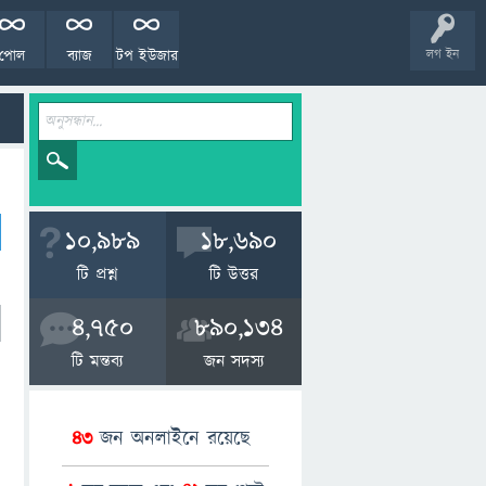
পোল
ব্যাজ
টপ ইউজার
লগ ইন
10,989
18,690
টি প্রশ্ন
টি উত্তর
4,750
890,134
টি মন্তব্য
জন সদস্য
43
জন অনলাইনে রয়েছে