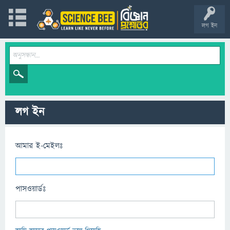
লগ ইন
লগ ইন
আমার ই-মেইলঃ
পাসওয়ার্ডঃ