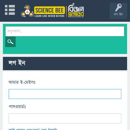
লগ ইন
লগ ইন
আমার ই-মেইলঃ
পাসওয়ার্ডঃ